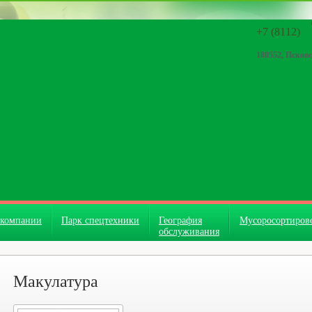
+7 (8112)
180552, Псков
 компании
Парк спецтехники
География
Мусоросортиров
обслуживания
Макулатура