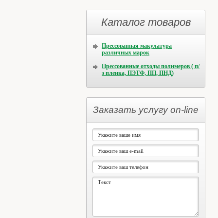
Каталог товаров
Прессованная макулатура
различных марок
Прессованные отходы полимеров ( п/
э пленка, ПЭТФ, ПП, ПНД)
Заказать услугу on-line