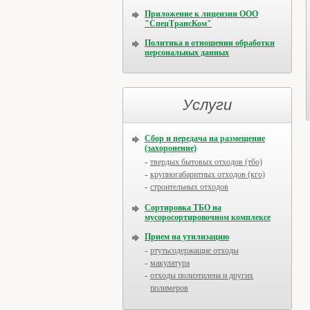
Приложение к лицензии ООО
"СпецТрансКом"
Политика в отношении обработки
персональных данных
Услуги
Сбор и передача на размещение
(захоронение)
твердых бытовых отходов (тбо)
крупногабаритных отходов (кго)
строительных отходов
Сортировка ТБО на
мусоросортировочном комплексе
Прием на утилизацию
ртутьсодержащие отходы
макулатура
отходы полиэтилена и других
полимеров