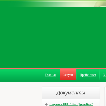
Главная
Услуги
Прайс-лист
О
Документы
Лицензия ООО "СпецТрансКом"