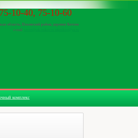
75-10-40, 75-10-60
ская область, Псковский район, деревня Котово
e-mail:
secret@stk-pskov.ru stkpskov@ya.ru
очный комплекс